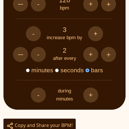
120
─
-
+
＋
bpm
3
-
+
increase bpm by
2
─
-
+
＋
after every
minutes
seconds
bars
during
-
+
minutes
Copy and Share your BPM!