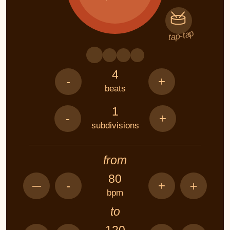
tap‑tap
4
-
+
beats
1
-
+
subdivisions
from
80
─
-
+
＋
bpm
to