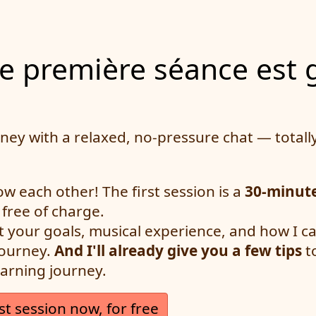
tre première séance est 
rney with a relaxed, no-pressure chat — totally
ow each other! The first session is a
30-minut
, free of charge.
ut your goals, musical experience, and how I c
journey.
And I'll already give you a few tips
to
earning journey.
st session now, for free