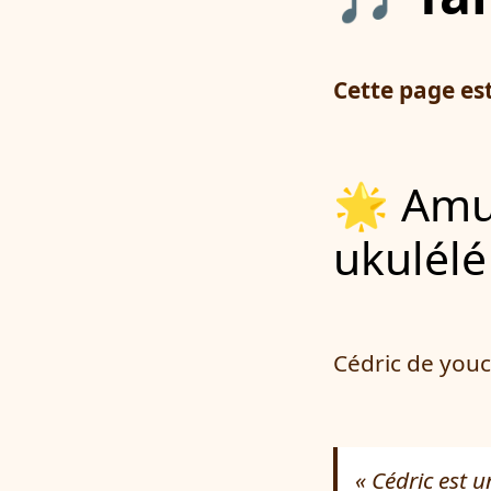
Cette page es
🌟 Amusez-vous à apprendre le
ukulélé
Cédric de you
Cédric est 