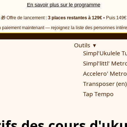
En savoir plus sur le programme
🎁 Offre de lancement :
3 places restantes à 129€
• Puis 149€
 paiement maintenant — rejoignez la liste des personnes intér
Outils ▾
Simpl'Ukulele T
Simpl'littl' Me
Accelero' Met
Transposer (en)
Tap Tempo
Tarifs des cours d'uk