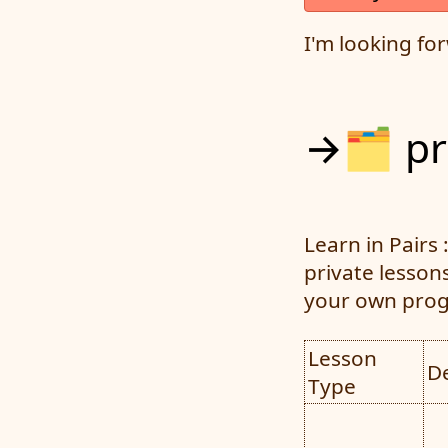
I'm looking fo
→🗂️ p
Learn in Pairs 
private lessons
your own prog
Lesson
De
Type