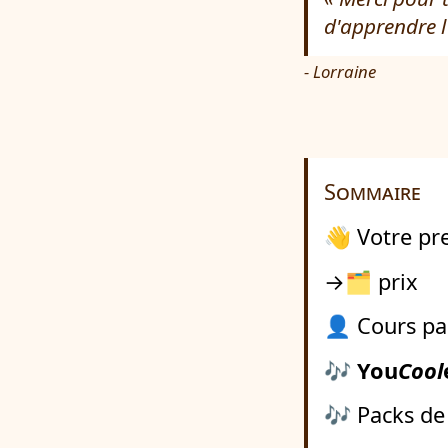
d'apprendre l
- Lorraine
Sommaire
👋 Votre pr
→🗂️ prix
👤 Cours par
🎶
You
Cool
🎶 Packs de