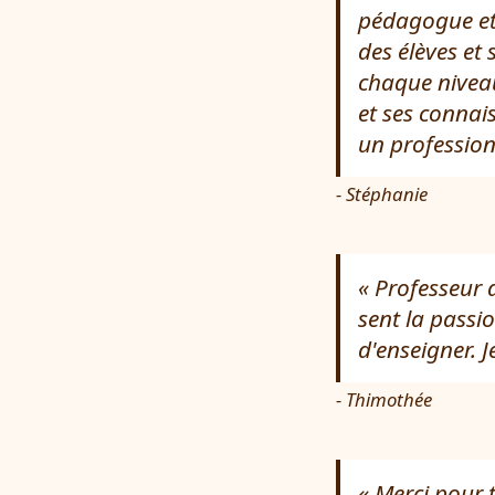
pédagogue et t
des élèves et
chaque nivea
et ses connai
un profession
- Stéphanie
Professeur d
sent la passio
d'enseigner.
- Thimothée
Merci pour t