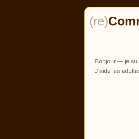
(re)
Comm
Bonjour — je sui
J’aide les adult