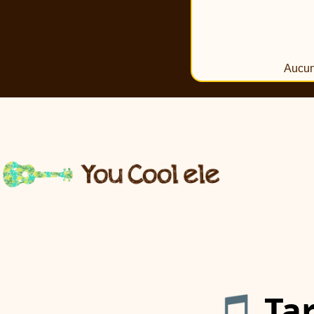
Aucun
🎵 