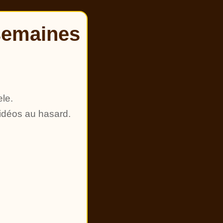
semaines
ele.
vidéos au hasard.