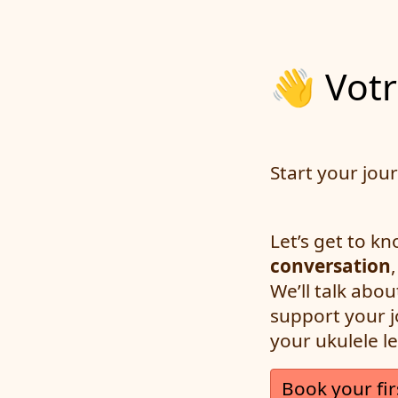
👋 Vo
Start your jou
Let’s get to kn
conversation
We’ll talk abo
support your 
your ukulele l
Book your fir