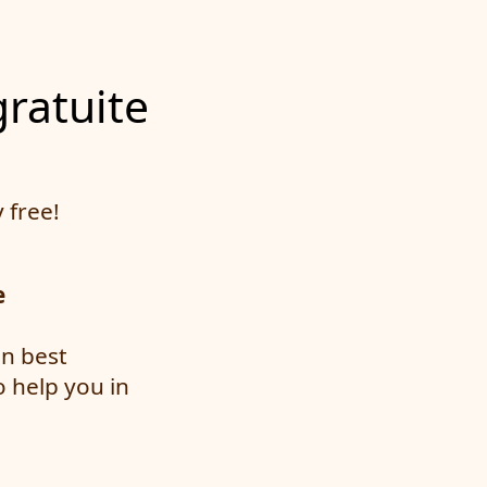
gratuite
 free!
e
an best
 help you in