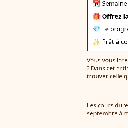
📆 Semaine 
🎁
Offrez 
💎 Le progr
✨ Prêt à c
Vous vous inte
? Dans cet art
trouver celle 
Les cours dure
septembre à mi