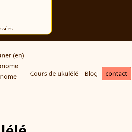
essées
uner (en)
tronome
contact
Cours de ukulélé
Blog
ronome
ulélé