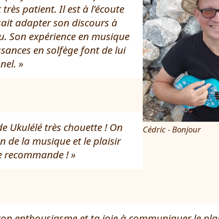
rès patient. Il est à l’écoute
 sait adapter son discours à
u. Son expérience en musique
ssances en solfège font de lui
nel.
e Ukulélé très chouette ! On
Cédric - Bonjour
n de la musique et le plaisir
 Je recommande !
on enthousiasme et ta joie à communiquer le plai