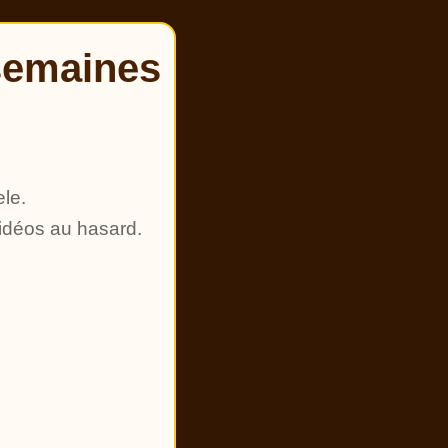
semaines
ele.
vidéos au hasard.