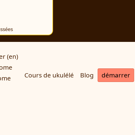
essées
er (en)
onome
démarrer
Cours de ukulélé
Blog
nome