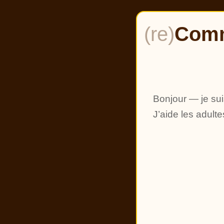
(re)
Comm
Bonjour — je sui
J’aide les adult